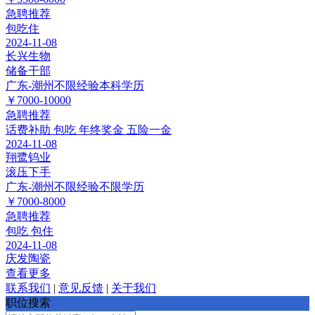
急聘
推荐
包吃住
2024-11-08
长兴生物
储备干部
广东-潮州
不限经验
本科学历
￥7000-10000
急聘
推荐
话费补助
包吃
年终奖金
五险一金
2024-11-08
翔鹭钨业
滚压下手
广东-潮州
不限经验
不限学历
￥7000-8000
急聘
推荐
包吃
包住
2024-11-08
庆发陶瓷
查看更多
联系我们
|
意见反馈
|
关于我们
职位搜索