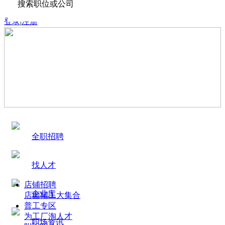
搜索职位或公司
登录
|
注册
全职招聘
找人才
店铺招聘
企业库
店面招工大集合
普工专区
为工厂淘人才
职场资讯