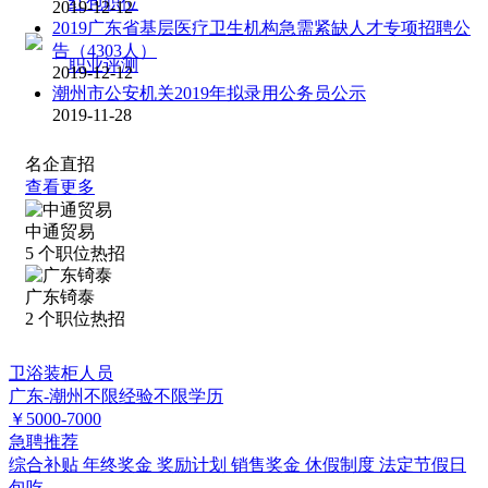
红包职位
2019-12-12
2019广东省基层医疗卫生机构急需紧缺人才专项招聘公
告（4303人）
职业评测
2019-12-12
潮州市公安机关2019年拟录用公务员公示
2019-11-28
名企直招
查看更多
中通贸易
5
个职位热招
广东锜泰
2
个职位热招
卫浴装柜人员
广东-潮州
不限经验
不限学历
￥5000-7000
急聘
推荐
综合补贴
年终奖金
奖励计划
销售奖金
休假制度
法定节假日
包吃