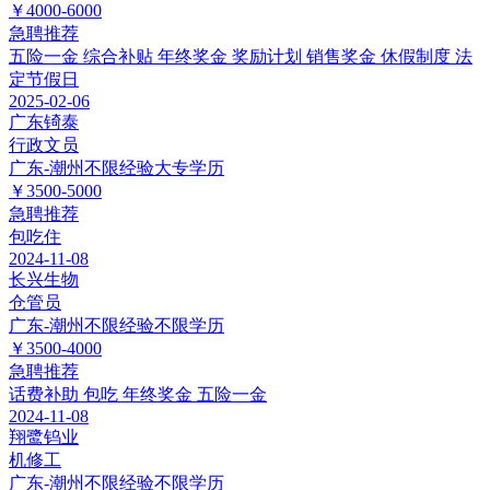
￥4000-6000
急聘
推荐
五险一金
综合补贴
年终奖金
奖励计划
销售奖金
休假制度
法
定节假日
2025-02-06
广东锜泰
行政文员
广东-潮州
不限经验
大专学历
￥3500-5000
急聘
推荐
包吃住
2024-11-08
长兴生物
仓管员
广东-潮州
不限经验
不限学历
￥3500-4000
急聘
推荐
话费补助
包吃
年终奖金
五险一金
2024-11-08
翔鹭钨业
机修工
广东-潮州
不限经验
不限学历