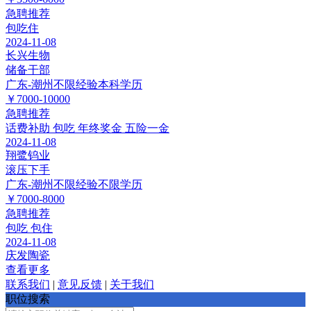
急聘
推荐
包吃住
2024-11-08
长兴生物
储备干部
广东-潮州
不限经验
本科学历
￥7000-10000
急聘
推荐
话费补助
包吃
年终奖金
五险一金
2024-11-08
翔鹭钨业
滚压下手
广东-潮州
不限经验
不限学历
￥7000-8000
急聘
推荐
包吃
包住
2024-11-08
庆发陶瓷
查看更多
联系我们
|
意见反馈
|
关于我们
职位搜索