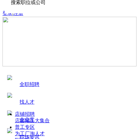
搜索职位或公司
登录
|
注册
全职招聘
找人才
店铺招聘
企业库
店面招工大集合
普工专区
为工厂淘人才
职场资讯