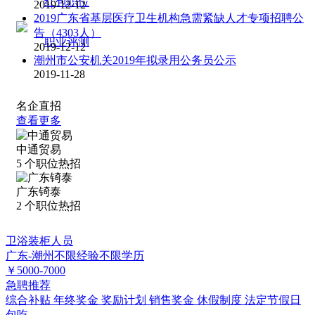
红包职位
2019-12-12
2019广东省基层医疗卫生机构急需紧缺人才专项招聘公
告（4303人）
职业评测
2019-12-12
潮州市公安机关2019年拟录用公务员公示
2019-11-28
名企直招
查看更多
中通贸易
5
个职位热招
广东锜泰
2
个职位热招
卫浴装柜人员
广东-潮州
不限经验
不限学历
￥5000-7000
急聘
推荐
综合补贴
年终奖金
奖励计划
销售奖金
休假制度
法定节假日
包吃