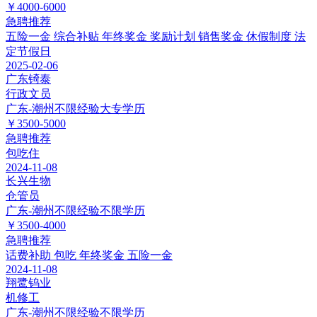
￥4000-6000
急聘
推荐
五险一金
综合补贴
年终奖金
奖励计划
销售奖金
休假制度
法
定节假日
2025-02-06
广东锜泰
行政文员
广东-潮州
不限经验
大专学历
￥3500-5000
急聘
推荐
包吃住
2024-11-08
长兴生物
仓管员
广东-潮州
不限经验
不限学历
￥3500-4000
急聘
推荐
话费补助
包吃
年终奖金
五险一金
2024-11-08
翔鹭钨业
机修工
广东-潮州
不限经验
不限学历